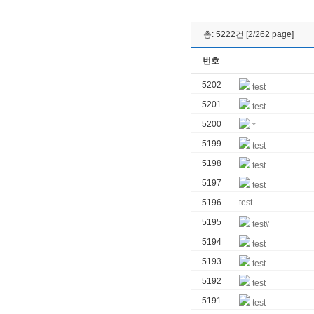
총: 5222건 [2/262 page]
번호
5202
test
5201
test
5200
*
5199
test
5198
test
5197
test
5196
test
5195
test\'
5194
test
5193
test
5192
test
5191
test