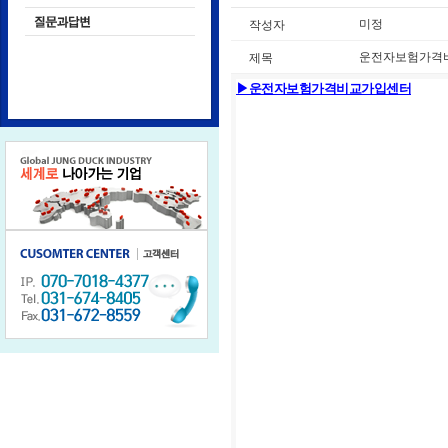
미정
작성자
운전자보험가격
제목
▶운전자보험가격비교가입센터
운전자보험보장내용,운전자보험다이렉트
보험상해보험,다이렉트운전자보험가격,
보험,운전자보험료비교견적,다이렉트운전
동부운전자보험료,메리츠운전자보험료,
이렉트운전자보험,메리츠화재운전자보험
천,만원운전자보험추천,db운전자보험다
전자보험,현대해상 무배당 하이카운전자
다이렉트운전자보험,kb운전자보험보장내용,
전자보험,kb더드림운전자상해보험,한화운
보험 차도리운전자보험,mg새마을금고
전자보험상품비교,mg손해운전자보험보장